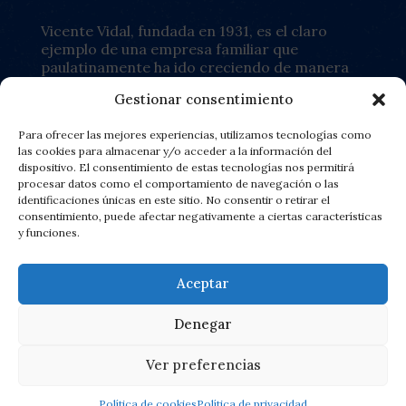
Vicente Vidal, fundada en 1931, es el claro
ejemplo de una empresa familiar que
paulatinamente ha ido creciendo de manera
exitosa y racional hasta convertirse,
Gestionar consentimiento
actualmente, en la mayor productora a nivel
nacional de patatas fritas de capital 100%
Para ofrecer las mejores experiencias, utilizamos tecnologías como
español.
las cookies para almacenar y/o acceder a la información del
dispositivo. El consentimiento de estas tecnologías nos permitirá
procesar datos como el comportamiento de navegación o las
Saber más
identificaciones únicas en este sitio. No consentir o retirar el
consentimiento, puede afectar negativamente a ciertas características
y funciones.
Aceptar
Denegar
Ver preferencias
Política de cookies
Política de privacidad