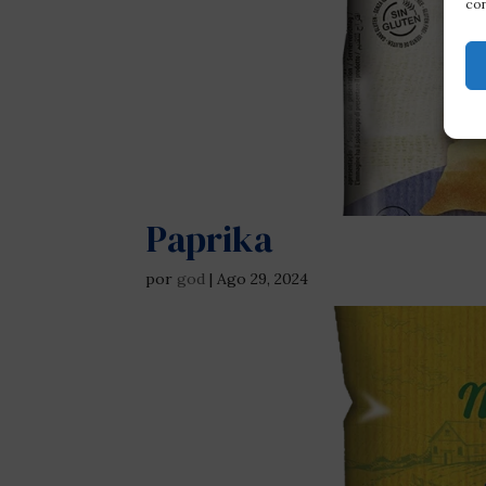
con
Paprika
por
god
|
Ago 29, 2024