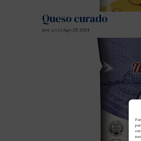
Queso curado
por
god
|
Ago 29, 2024
Par
par
est
nav